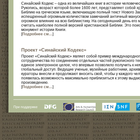
Синайский Кодекс – одна из величайших книг в истории человечес
Рукопись, возраст которой более 1600 лет, представляет собой х
Библию на греческом языке, включающую полный текст Нового За
испещренный огромным количеством замечаний античный мануск
огромное влияние на всю библиистику. На сегодняшний день его 
считать наиболее полной версией христианской Библии. Это пои
монумент истории Книги.
[
Подробнее см…
]
Проект «Синайский Кодекс»
Проект «Синайский Кодекс» являет собой пример международно
сотрудничества по соединению отдельных частей рукописного тек
единое электронное целое, что впервые позволило получить к не
глобальный доступ. Ведущие ученые, музейные работники, архив
кураторы внесли и продолжают вносить свой, чтобы у каждого че
появилась возможность максимально приблизиться к этому выд
произведению.
[
Подробнее см…
]
При поддержке