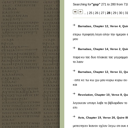
Searching for
"χειρ"
271 to 280 from 71
...
|
25
|
26
|
27
|
28
|
29
|
30
|
3
Barnabas, Chapter 12, Verse 4, Quire
ετερω προφητη λεγει ολην την ημεραν 
μου
Barnabas, Chapter 14, Verse 2, Quir
παρα κυ ταϲ δυο πλακαϲ ταϲ γεγραμμε
το λαον
Barnabas, Chapter 12, Verse 11, Qui
· ειπε κϲ τω κω χω μου κυρω κυρω ου
και
Revelation, Chapter 10, Verse 8, Qui
λεγουϲαν υπαγε λαβε το βιβλαριδιον τ
επι
Acts, Chapter 19, Verse 26, Quire 88
μετεϲτηϲεν ϊκανον οχλον λεγω οτι ουκ ει