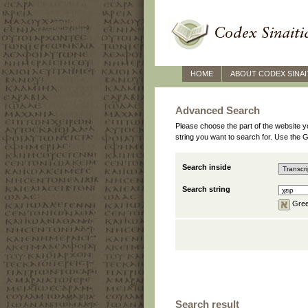
HOME
ABOUT CODEX SINAI
Advanced Search
Please choose the part of the website you
string you want to search for. Use the
Search inside
Search string
Gree
Search result