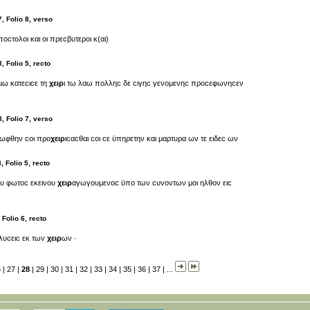
, Folio 8, verso
ποϲτολοι και οι πρεϲβυτεροι κ(αι)
, Folio 5, recto
μω κατεϲιϲε τη
χειρ
ι τω λαω πολληϲ δε ϲιγηϲ γενομενηϲ προϲεφωνηϲεν
, Folio 7, verso
ρ ωφθην ϲοι προ
χειρ
ιϲαϲθαι ϲοι ϲε ϋπηρετην και μαρτυρα ων τε ειδεϲ ων
, Folio 5, recto
ου φωτοϲ εκεινου
χειρ
αγωγουμενοϲ ϋπο των ϲυνοντων μοι ηλθον ειϲ
 Folio 6, recto
αλυϲειϲ εκ των
χειρ
ων ·
6
|
27
|
28
|
29
|
30
|
31
|
32
|
33
|
34
|
35
|
36
|
37
|
...