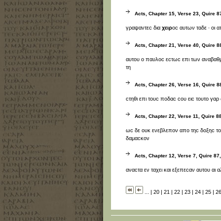
Acts, Chapter 15, Verse 23, Quire 87
γραψαντεϲ δια
χειρ
οϲ αυτων ταδε · οι α
Acts, Chapter 21, Verse 40, Quire 88
αυτου ο παυλοϲ εϲτωϲ επι των αναβαθ
τη
Acts, Chapter 26, Verse 16, Quire 88
ϲτηθι επι τουϲ ποδαϲ ϲου ειϲ τουτο γα
Acts, Chapter 22, Verse 11, Quire 88
ωϲ δε ουκ ενεβλεπον απο τηϲ δοξηϲ τ
δαμαϲκον
Acts, Chapter 12, Verse 7, Quire 87,
αναϲτα εν ταχει και εξεπεϲαν αυτου αι 
...
|
20
|
21
|
22
|
23
|
24
|
25
|
2