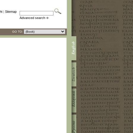
ht
|
Sitemap
Advanced search
GO TO: