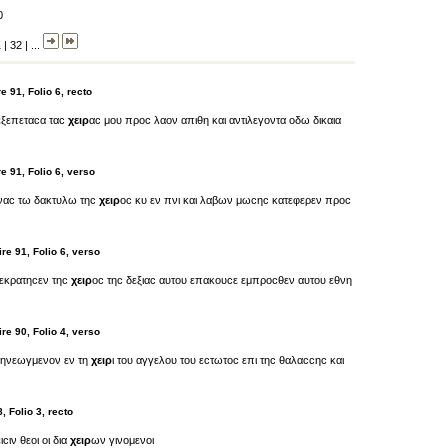
0
1
|
32
|
...
 91, Folio 6, recto
εξεπεταϲα ταϲ
χειρ
αϲ μου προϲ λαον απιθη και αντιλεγοντα οδω δικαια
e 91, Folio 6, verso
ναϲ τω δακτυλω τηϲ
χειρ
οϲ κυ εν πνι και λαβων μωϲηϲ κατεφερεν προϲ
re 91, Folio 6, verso
 εκρατηϲεν τηϲ
χειρ
οϲ τηϲ δεξιαϲ αυτου επακουϲε εμπροϲθεν αυτου εθνη
re 90, Folio 4, verso
ο ηνεωγμενον εν τη
χειρ
ι του αγγελου του εϲτωτοϲ επι τηϲ θαλαϲϲηϲ και
, Folio 3, recto
ϲιν θεοι οι δια
χειρ
ων γινομενοι