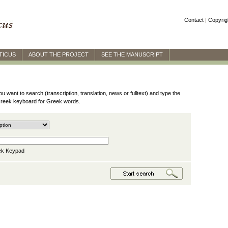
Contact
|
Copyrig
TICUS
ABOUT THE PROJECT
SEE THE MANUSCRIPT
 want to search (transcription, translation, news or fulltext) and type the
 Greek keyboard for Greek words.
k Keypad