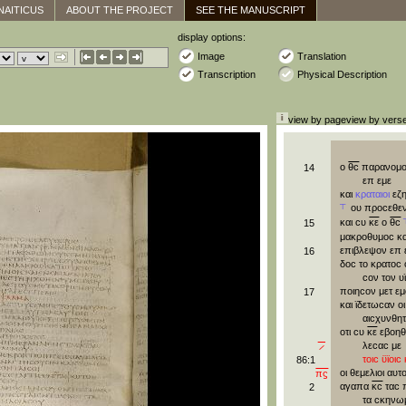
NAITICUS
ABOUT THE PROJECT
SEE THE MANUSCRIPT
display options:
Image
Translation
Transcription
Physical Description
view by page
view by vers
ο
θϲ
παρανομο
14
επ
εμε
και
κραταιοι
εζ
┬
ου
προϲεθε
και
ϲυ
κε
ο
θϲ
15
μακροθυμοϲ
κα
επιβλεψον
επ
16
δοϲ
το
κρατοϲ
ϲον
τον
υ
ποιηϲον
μετ
εμ
17
και
ϊδετωϲαν
οι
αιϲχυνθη
οτι
ϲυ
κε
εβοη
λεϲαϲ
με
‾̷‾
τοιϲ
ϋϊοιϲ
86:1
οι
θεμελιοι
αυτ
πϛ
αγαπα
κϲ
ταϲ
2
τα
ϲκηνω