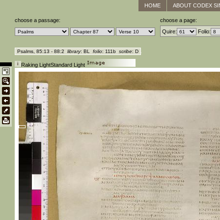
HOME
ABOUT CODEX SI
choose a passage:
choose a page:
Quire:
Folio:
Psalms, 85:13 - 88:2
library
: BL
folio
: 111b
scribe
: D
Raking Light
Standard Light