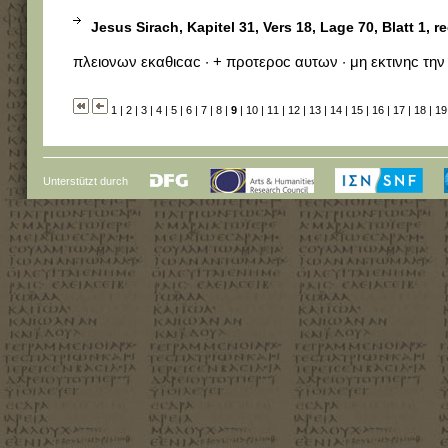
Jesus Sirach, Kapitel 31, Vers 18, Lage 70, Blatt 1, r
πλειονων εκαθιϲαϲ · + προτεροϲ αυτων · μη εκτινηϲ τη
1
|
2
|
3
|
4
|
5
|
6
|
7
|
8
|
9
|
10
|
11
|
12
|
13
|
14
|
15
|
16
|
17
|
18
|
19
Unterstützt durch