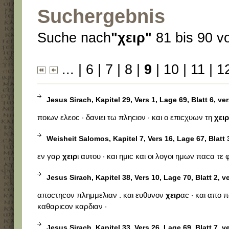
Suchergebnis
Suche nach
"χειρ"
81 bis 90 v
...
|
6
|
7
|
8
|
9
|
10
|
11
|
1
Jesus Sirach, Kapitel 29, Vers 1, Lage 69, Blatt 6, ve
ποιων ελεοϲ · δανιει τω πληϲιον · και ο επιϲχυων τη
χειρ
Weisheit Salomos, Kapitel 7, Vers 16, Lage 67, Blatt 
εν γαρ
χειρ
ι αυτου · και ημιϲ και οι λογοι ημων παϲα τε
Jesus Sirach, Kapitel 38, Vers 10, Lage 70, Blatt 2, v
αποϲτηϲον πλημμελιαν . και ευθυνον
χειρ
αϲ · και απο 
καθαριϲον καρδιαν ·
Jesus Sirach, Kapitel 33, Vers 26, Lage 69, Blatt 7, v