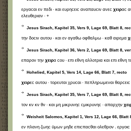
εργαϲαι εν πεδι · και ευρηϲειϲ αναπαυϲιν ανεϲ
χειρ
αϲ α
ελευθεριαν · +
Jesus Sirach, Kapitel 35, Vers 9, Lage 69, Blatt 8, rec
την δοϲιν αυτου · και εν αγαθω οφθαλμω · καθ αιρεμα
χ
Jesus Sirach, Kapitel 36, Vers 2, Lage 69, Blatt 8, ve
επαρον την
χειρ
α ϲου · επι εθνη αλλοτρια και επι εθνη 
Hohelied, Kapitel 5, Vers 14, Lage 66, Blatt 7, recto
χειρ
εϲ αυτου · τορευται χρυϲαι · πεπληρωμεναι θαρϲειϲ 
Jesus Sirach, Kapitel 35, Vers 7, Lage 69, Blatt 8, rec
τον κν κν θν · και μη μικρυνηϲ ϲμικρυνηϲ · απαρχην
χει
Weisheit Salomos, Kapitel 1, Vers 12, Lage 66, Blatt 
εν πλανη ζωηϲ ϋμων μηδε επιϲπαϲθαι ολεθρον . εργοιϲ