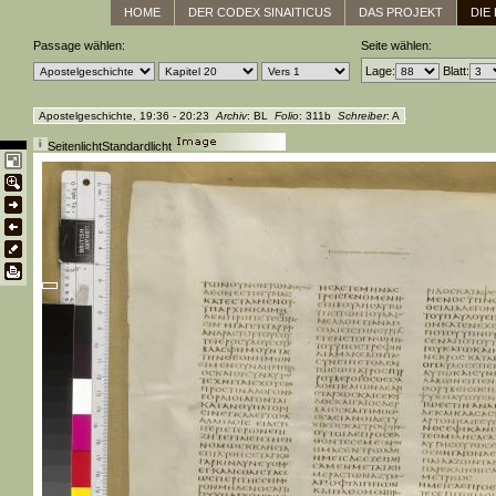
HOME
DER CODEX SINAITICUS
DAS PROJEKT
DIE
Passage wählen:
Seite wählen:
Lage:
Blatt:
Apostelgeschichte, 19:36 - 20:23
Archiv
: BL
Folio
: 311b
Schreiber
: A
Seitenlicht
Standardlicht