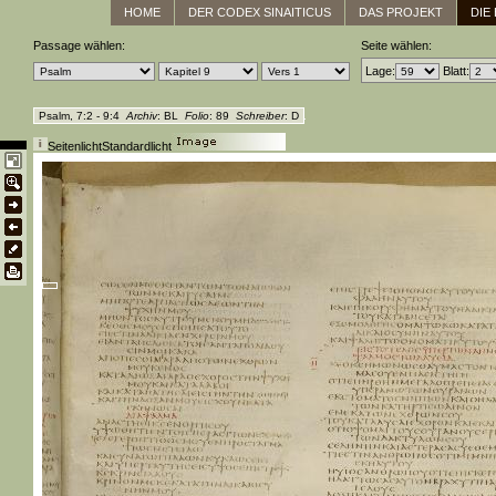
HOME
DER CODEX SINAITICUS
DAS PROJEKT
DIE
Passage wählen:
Seite wählen:
Lage:
Blatt:
Psalm, 7:2 - 9:4
Archiv
: BL
Folio
: 89
Schreiber
: D
Seitenlicht
Standardlicht