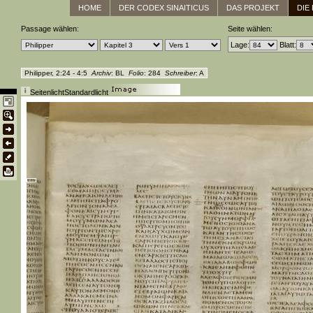
HOME
DER CODEX SINAITICUS
DAS PROJEKT
DIE
Passage wählen:
Seite wählen:
Lage:
Blatt:
Philipper, 2:24 - 4:5
Archiv
: BL
Folio
: 284
Schreiber
: A
Seitenlicht
Standardlicht